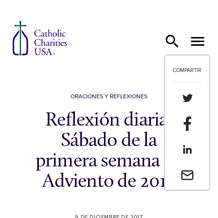
Ir al contenido
COMPARTIR
Compartir
ORACIONES Y REFLEXIONES
Reflexión diaria:
Compartir
Sábado de la
Compartir
primera semana de
Envia un 
Adviento de 2017
9 DE DICIEMBRE DE 2017