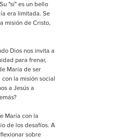
Su "sí" es un bello
a era limitada. Se
a misión de Cristo,
do Dios nos invita a
dad para frenar,
de María de ser
 con la misión social
mos a Jesús a
demás?
de María con la
o de los desafíos. A
flexionar sobre