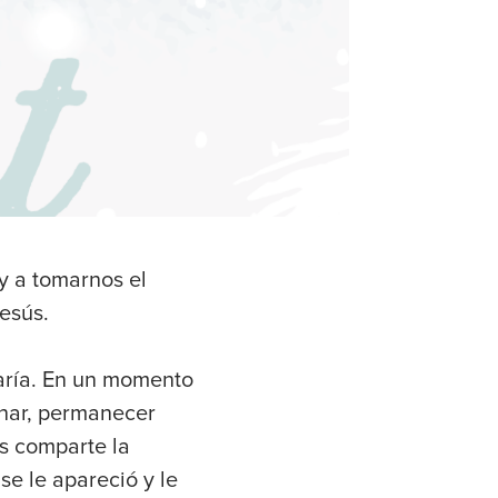
 y a tomarnos el
esús.
aría. En un momento
onar, permanecer
as comparte la
e le apareció y le