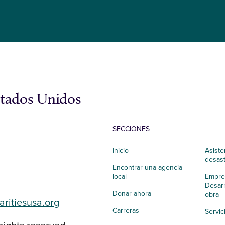
stados Unidos
SECCIONES
Inicio
Asiste
desas
Encontrar una agencia
local
Empres
Desarr
Donar ahora
obra
aritiesusa.org
Carreras
Servic