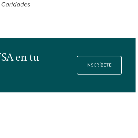
n Caridades
USA en tu
INSCRÍBETE