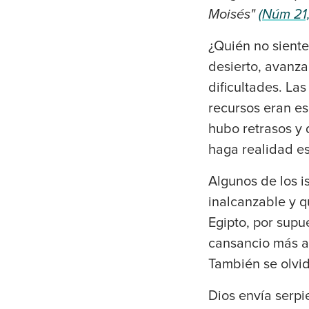
Moisés"
(Núm 21,
¿Quién no siente
desierto, avanz
dificultades. Las
recursos eran e
hubo retrasos y 
haga realidad e
Algunos de los i
inalcanzable y q
Egipto, por supue
cansancio más all
También se olvid
Dios envía serpi