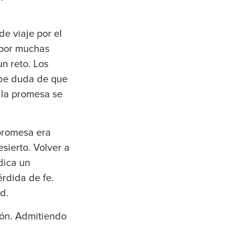
de viaje por el
 por muchas
un reto. Los
abe duda de que
y la promesa se
 promesa era
esierto. Volver a
ndica un
érdida de fe.
d.
ión. Admitiendo