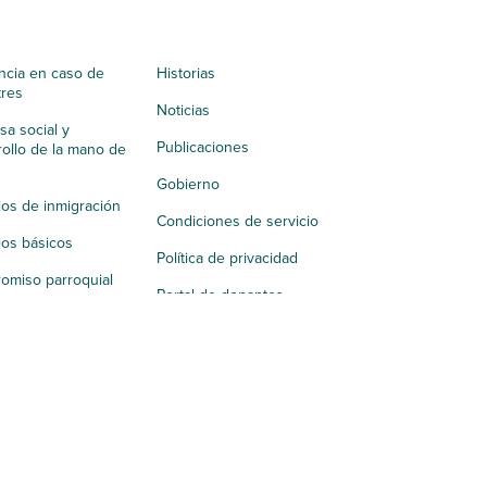
ncia en caso de
Historias
tres
Noticias
a social y
Publicaciones
ollo de la mano de
Gobierno
ios de inmigración
Condiciones de servicio
ios básicos
Política de privacidad
omiso parroquial
Portal de donantes