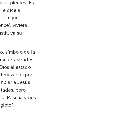
s serpientes. Es
 le dice a
uien que
nce", viviera.
ustituya su
jo, símbolo de la
erse arrastrados
Dios el estado
 atenazadas por
mplar a Jesús
ltades, pero
 la Pascua y nos
gipto".