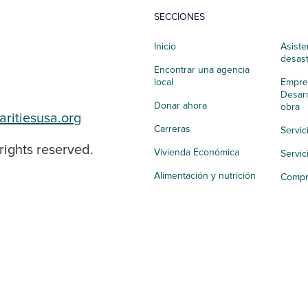
SECCIONES
Inicio
Asiste
desas
Encontrar una agencia
local
Empres
Desarr
Donar ahora
obra
aritiesusa.org
Carreras
Servic
rights reserved.
Vivienda Económica
Servic
Alimentación y nutrición
Compr
Salud integral
Apoyo