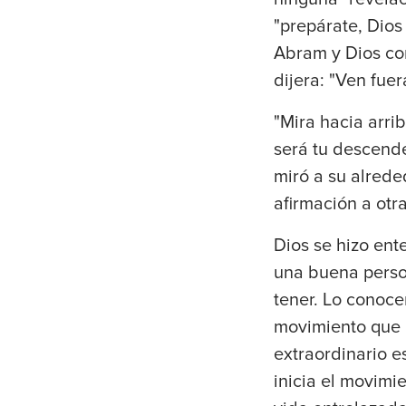
"prepárate, Dios
Abram y Dios con
dijera: "Ven fue
"Mira hacia arrib
será tu descende
miró a su alrede
afirmación a otr
Dios se hizo en
una buena person
tener. Lo conoce
movimiento que 
extraordinario e
inicia el movimi