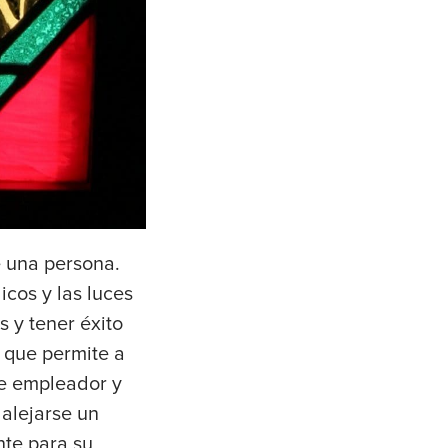
e una persona.
cos y las luces
 y tener éxito
a que permite a
le empleador y
 alejarse un
nte para su