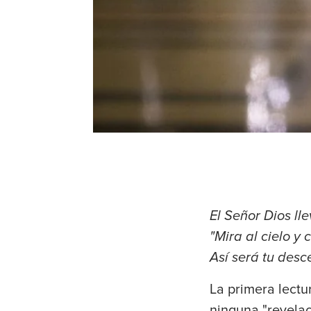
El Señor Dios ll
"Mira al cielo y 
Así será tu desc
La primera lectu
ninguna "revela