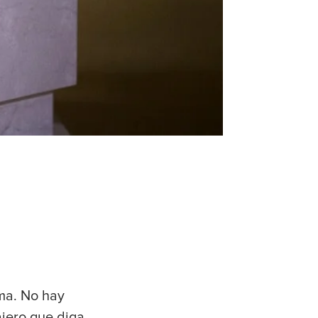
ima. No hay
jero que diga