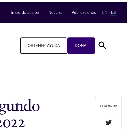
Inicio de sesión
Noticias
Publicaciones
EN
|
ES
OBTENER AYUDA
DONA
egundo
COMPARTIR
2022
Compartir