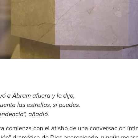
evó a Abram afuera y le dijo,
cuenta las estrellas, si puedes.
endencia", añadió.
ra comienza con el atisbo de una conversación ínt
ción" dramática de Dios apareciendo, ningún mensa