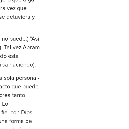
era vez que
se detuviera y
: no puede.) "Así
). Tal vez Abram
ndo esta
taba haciendo).
 sola persona -
pacto que puede
crea tanto
. Lo
fiel con Dios
 una forma de