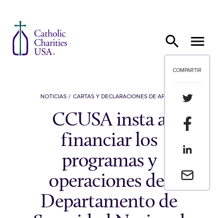
Ir al contenido
COMPARTIR
Compartir
NOTICIAS
CARTAS Y DECLARACIONES DE APOYO
CCUSA insta a
Compartir
financiar los
Compartir
programas y
Envia un 
operaciones del
Departamento de