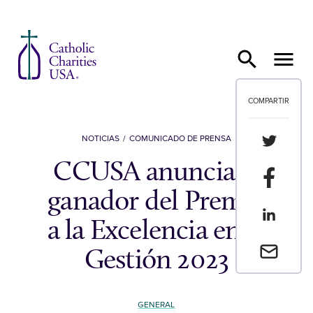
Ir al contenido
COMPARTIR
Compartir
NOTICIAS
COMUNICADO DE PRENSA
CCUSA anuncia el
Compartir
ganador del Premio
Compartir
a la Excelencia en la
Envia un 
Gestión 2023
GENERAL