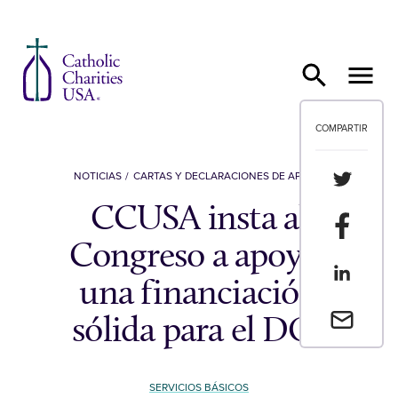
Ir al contenido
COMPARTIR
Compartir
NOTICIAS
CARTAS Y DECLARACIONES DE APOYO
CCUSA insta al
Compartir
Congreso a apoyar
Compartir
una financiación
Envia un 
sólida para el DOJ
SERVICIOS BÁSICOS