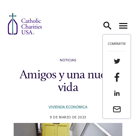
Ir al contenido
COMPARTIR
Compartir
NOTICIAS
Amigos y una nueva
Compartir
vida
Compartir
VIVIENDA ECONÓMICA
Envia un 
9 DE MARZO DE 2023