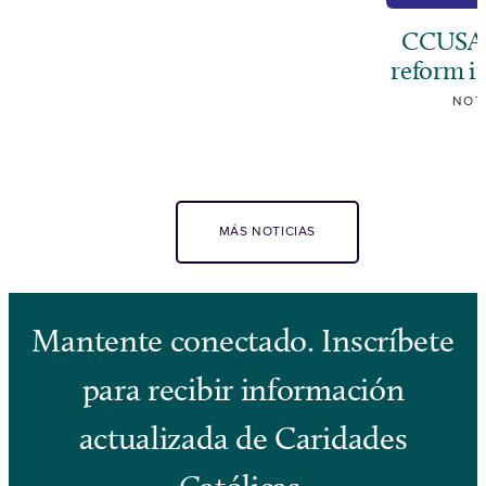
CCUSA c
reform i
NOT
MÁS NOTICIAS
Mantente conectado. Inscríbete
para recibir información
actualizada de Caridades