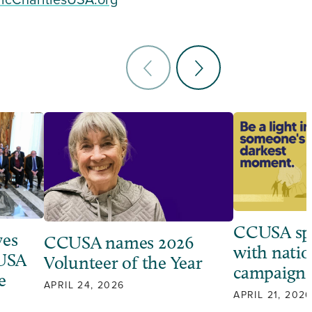
icCharitiesUSA.org
CCUSA sp
ves
CCUSA names 2026
with natio
 USA
Volunteer of the Year
campaign
e
APRIL 24, 2026
APRIL 21, 2026