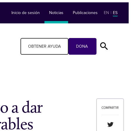
Inicio de sesión
Noticias
Publicaciones
EN
|
ES
OBTENER AYUDA
DONA
o a dar
COMPARTIR
rables
Compartir