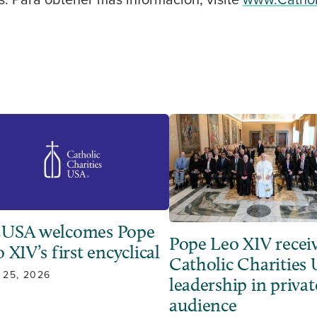
s. Para obtener más información, visite
www.Cathol
USA welcomes Pope
Pope Leo XIV recei
 XIV’s first encyclical
Catholic Charities
 25, 2026
leadership in privat
audience