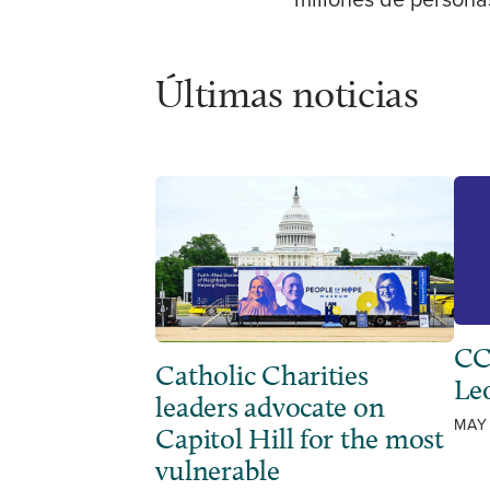
millones de persona
Últimas noticias
CC
Catholic Charities
Leo
leaders advocate on
MAY
Capitol Hill for the most
vulnerable