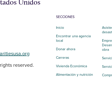
stados Unidos
SECCIONES
Inicio
Asiste
desas
Encontrar una agencia
local
Empres
Desarr
Donar ahora
obra
aritiesusa.org
Carreras
Servic
rights reserved.
Vivienda Económica
Servic
Alimentación y nutrición
Compr
Salud integral
Apoyo