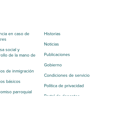
ncia en caso de
Historias
tres
Noticias
a social y
Publicaciones
ollo de la mano de
Gobierno
ios de inmigración
Condiciones de servicio
ios básicos
Política de privacidad
omiso parroquial
Portal de donantes