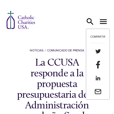
Ir al contenido
COMPARTIR
Compartir
NOTICIAS
COMUNICADO DE PRENSA
La CCUSA
Compartir
responde a la
Compartir
propuesta
Envia un 
presupuestaria de la
Administración