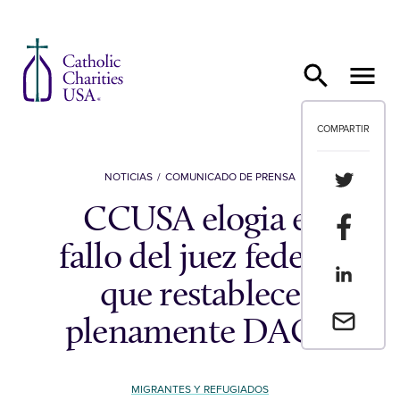
Ir al contenido
COMPARTIR
Compartir
NOTICIAS
COMUNICADO DE PRENSA
CCUSA elogia el
Compartir
fallo del juez federal
Compartir
que restablece
Envia un 
plenamente DACA
MIGRANTES Y REFUGIADOS