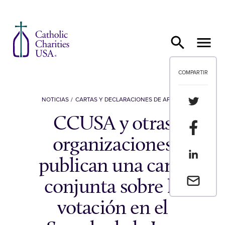
Ir al contenido
COMPARTIR
Compartir
NOTICIAS
CARTAS Y DECLARACIONES DE APOYO
CCUSA y otras
Compartir
organizaciones
Compartir
publican una carta
Envia un 
conjunta sobre la
votación en el