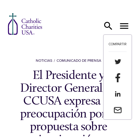
Ir al contenido
COMPARTIR
Compartir
NOTICIAS
COMUNICADO DE PRENSA
El Presidente y
Compartir
Director General de
Compartir
CCUSA expresa su
Envia un 
preocupación por la
propuesta sobre