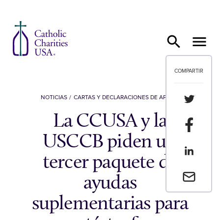
Ir al contenido
COMPARTIR
Compartir
NOTICIAS
CARTAS Y DECLARACIONES DE APOYO
La CCUSA y la
Compartir
USCCB piden un
Compartir
tercer paquete de
Envia un 
ayudas
suplementarias para