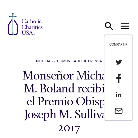
Ir al contenido
COMPARTIR
Compartir
NOTICIAS
COMUNICADO DE PRENSA
Monseñor Michael
Compartir
M. Boland recibirá
Compartir
el Premio Obispo
Envia un 
Joseph M. Sullivan
2017