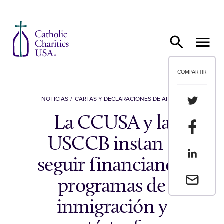
Ir al contenido
COMPARTIR
Compartir
NOTICIAS
CARTAS Y DECLARACIONES DE APOYO
La CCUSA y la
Compartir
USCCB instan a
Compartir
seguir financiando
Envia un 
programas de
inmigración y