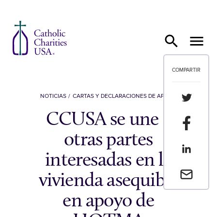
Ir al contenido
COMPARTIR
Compartir
NOTICIAS
CARTAS Y DECLARACIONES DE APOYO
CCUSA se une a
Compartir
otras partes
Compartir
interesadas en la
Envia un 
vivienda asequible
en apoyo de