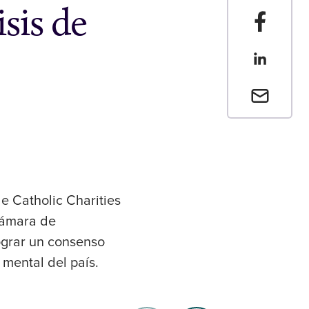
sis de
Compartir
Compartir
Envia un 
 Catholic Charities
Cámara de
ograr un consenso
 mental del país.