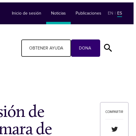
Inicio de sesión
Noticias
Publicaciones
EN
|
ES
OBTENER AYUDA
DONA
sión de
COMPARTIR
ámara de
Compartir