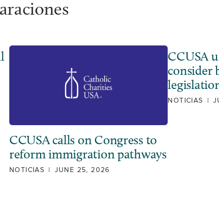
laraciones
l
CCUSA ur
consider 
legislatio
NOTICIAS
|
J
CCUSA calls on Congress to
reform immigration pathways
NOTICIAS
|
JUNE 25, 2026