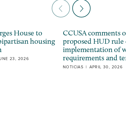
ges House to
CCUSA comments o
bipartisan housing
proposed HUD rule 
n
implementation of w
requirements and ter
UNE 23, 2026
NOTICIAS
|
APRIL 30, 2026