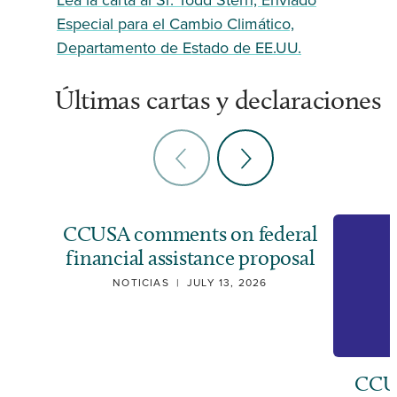
Lea la carta al Sr. Todd Stern, Enviado
Especial para el Cambio Climático,
Departamento de Estado de EE.UU.
Últimas cartas y declaraciones
CCUSA comments on federal
financial assistance proposal
NOTICIAS
|
JULY 13, 2026
CCUS