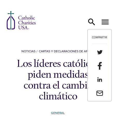
Ir al contenido
COMPARTIR
Compartir
NOTICIAS
CARTAS Y DECLARACIONES DE APOYO
Los líderes católicos
Compartir
piden medidas
Compartir
contra el cambio
Envia un 
climático
GENERAL