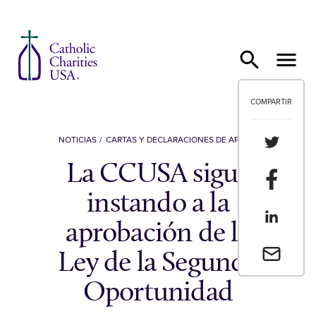
Ir al contenido
COMPARTIR
Compartir
NOTICIAS
CARTAS Y DECLARACIONES DE APOYO
La CCUSA sigue
Compartir
instando a la
Compartir
aprobación de la
Envia un 
Ley de la Segunda
Oportunidad