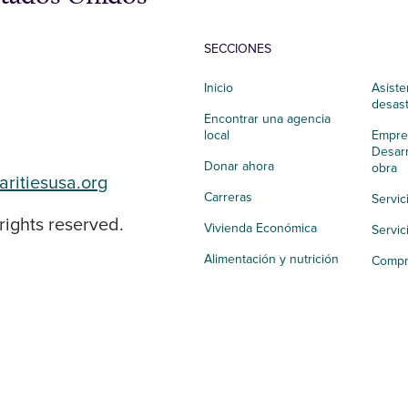
SECCIONES
Inicio
Asiste
desas
Encontrar una agencia
local
Empres
Desarr
Donar ahora
obra
aritiesusa.org
Carreras
Servic
rights reserved.
Vivienda Económica
Servic
Alimentación y nutrición
Compr
Salud integral
Apoyo