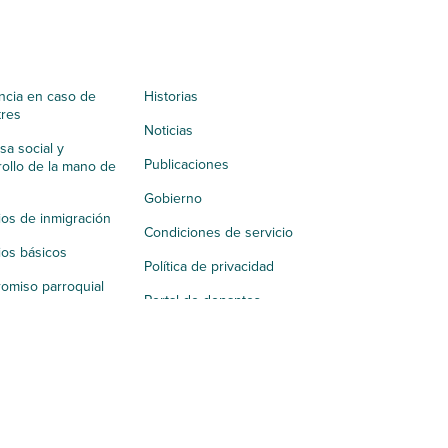
ncia en caso de
Historias
tres
Noticias
a social y
Publicaciones
ollo de la mano de
Gobierno
ios de inmigración
Condiciones de servicio
ios básicos
Política de privacidad
omiso parroquial
Portal de donantes