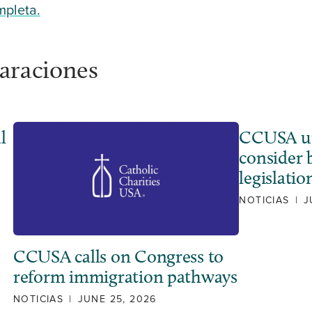
mpleta.
laraciones
l
CCUSA ur
consider 
legislatio
NOTICIAS
|
J
CCUSA calls on Congress to
reform immigration pathways
NOTICIAS
|
JUNE 25, 2026