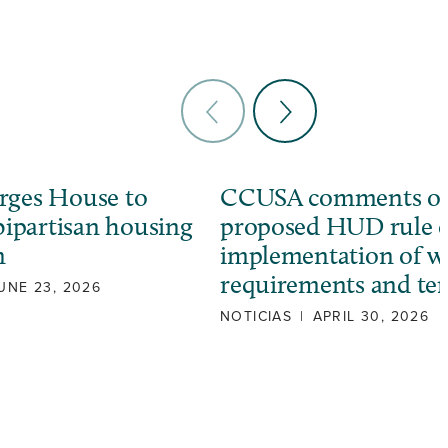
ges House to
CCUSA comments o
bipartisan housing
proposed HUD rule 
n
implementation of w
requirements and ter
UNE 23, 2026
NOTICIAS
|
APRIL 30, 2026