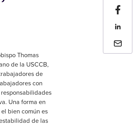
Compartir
Compartir
Envia un 
zobispo Thomas
mano de la USCCB,
 trabajadores de
trabajadores con
n responsabilidades
va. Una forma en
 el bien común es
estabilidad de las