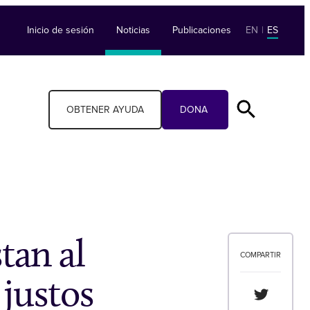
Inicio de sesión
Noticias
Publicaciones
EN
|
ES
OBTENER AYUDA
DONA
tan al
COMPARTIR
 justos
Compartir