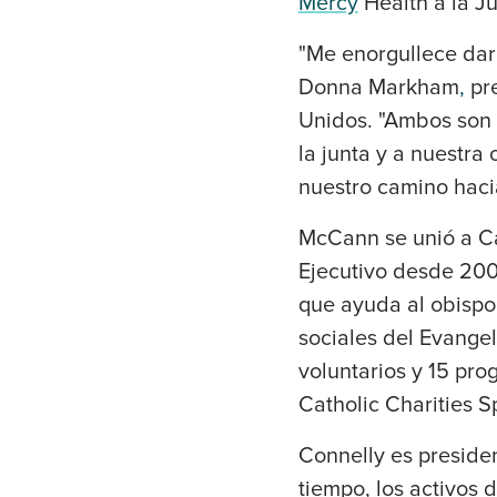
Mercy
Health a la J
"Me enorgullece dar
Donna Markham
,
pre
Unidos. "Ambos son 
la junta y a nuestr
nuestro camino haci
McCann se unió a Ca
Ejecutivo desde 2005
que ayuda al obispo
sociales del Evange
voluntarios y 15 pro
Catholic Charities 
Connelly es preside
tiempo, los activos