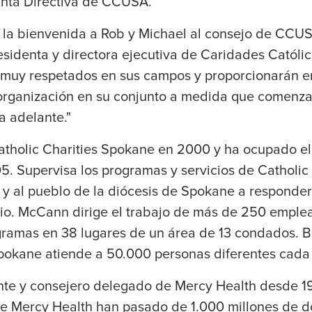
unta Directiva de CCUSA.
 la bienvenida a Rob y Michael al consejo de CCUS
sidenta y directora ejecutiva de Caridades Católi
muy respetados en sus campos y proporcionarán e
a organización en su conjunto a medida que comenza
a adelante."
tholic Charities Spokane en 2000 y ha ocupado el
. Supervisa los programas y servicios de Catholic 
 y al pueblo de la diócesis de Spokane a responder
lio. McCann dirige el trabajo de más de 250 emple
gramas en 38 lugares de un área de 13 condados. Ba
Spokane atiende a 50.000 personas diferentes cada
nte y consejero delegado de Mercy Health desde 1
 de Mercy Health han pasado de 1.000 millones de d