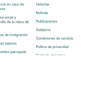
ncia en caso de
Historias
tres
Noticias
a social y
Publicaciones
ollo de la mano de
Gobierno
ios de inmigración
Condiciones de servicio
ios básicos
Política de privacidad
omiso parroquial
Portal de donantes