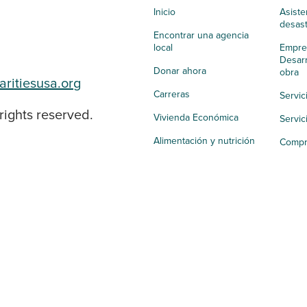
Inicio
Asiste
desas
Encontrar una agencia
local
Empres
Desarr
Donar ahora
obra
aritiesusa.org
Carreras
Servic
rights reserved.
Vivienda Económica
Servic
Alimentación y nutrición
Compr
Salud integral
Apoyo