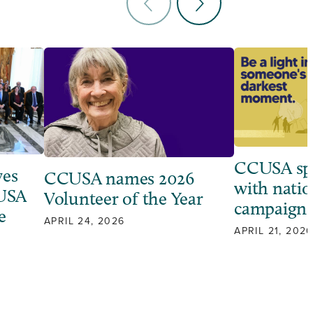
CCUSA sp
ves
CCUSA names 2026
with natio
 USA
Volunteer of the Year
campaign
e
APRIL 24, 2026
APRIL 21, 2026