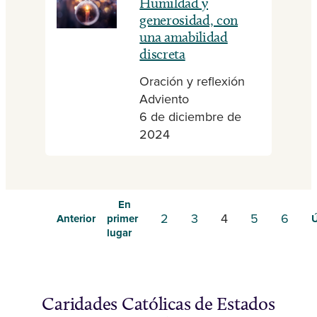
Humildad y
generosidad, con
una amabilidad
discreta
Oración y reflexión
Adviento
6 de diciembre de
2024
En
2
3
4
5
6
Anterior
primer
Ú
lugar
Caridades Católicas de Estados