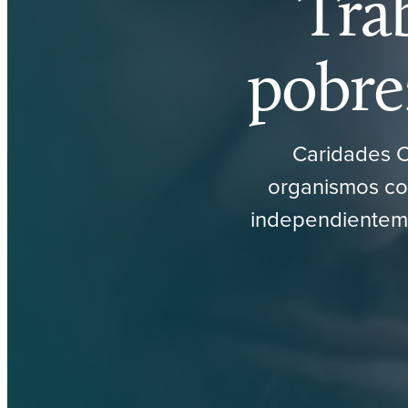
Trab
pobre
Caridades C
organismos co
independienteme